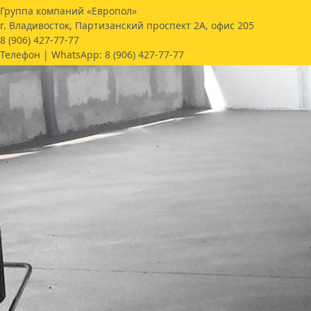
Группа компаний «Европол»
г. Владивосток, Партизанский проспект 2А, офис 205
8 (906) 427-77-77
Телефон | WhatsApp:
8 (906) 427-77-77