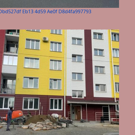
Dbd527df Eb13 4d59 Ae0f D8d4fa997793