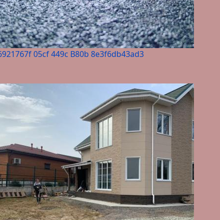
6921767f 05cf 449c B80b 8e3f6db43ad3