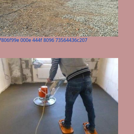
7806f99e 000e 444f 8096 73564436c207