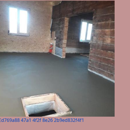
Ed769a88 47a1 4f2f 8e26 2b9ed832f4f1