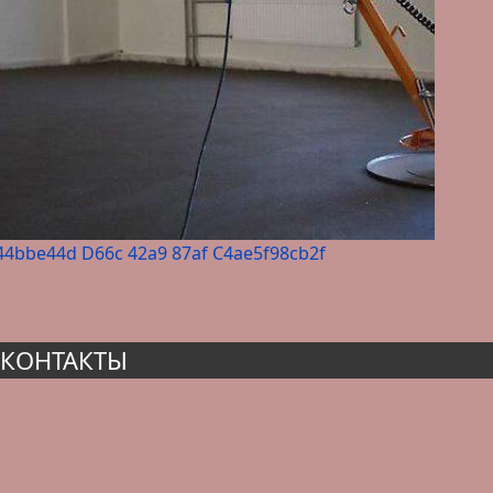
44bbe44d D66c 42a9 87af C4ae5f98cb2f
КОНТАКТЫ