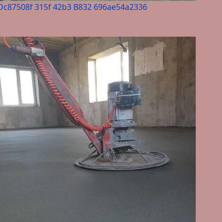
Dc87508f 315f 42b3 B832 696ae54a2336