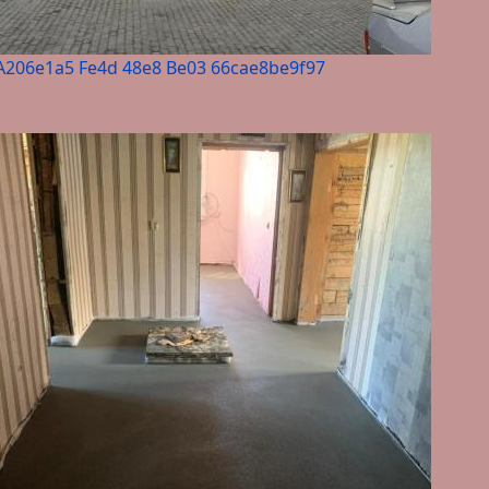
A206e1a5 Fe4d 48e8 Be03 66cae8be9f97