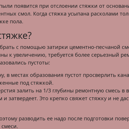
пыли появится при отслоении стяжки от основан
тных смол. Когда стяжка усыпана расколами толщ
жке пола.
стяжке?
рать с помощью затирки цементно-песчаной смес
ны к увеличению, требуется более серьезный р
разовались пустоты:
 в местах образования пустот просверлить каналы
женные под стяжкой.
рстия залить на 1/3 глубины ремонтную смесь в 
 и затвердеет. Это крепко свяжет стяжку и не да
Поэтому разводить ее надо после подготовки пов
 смеси.