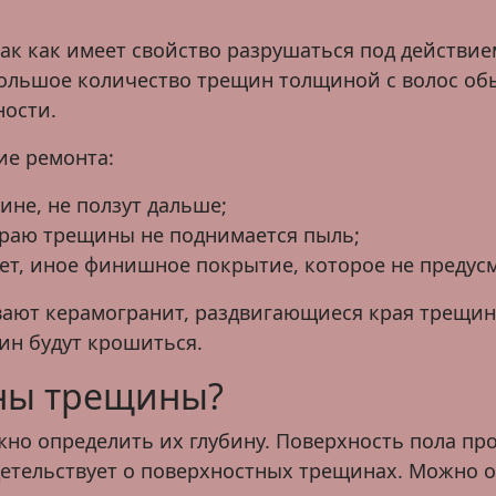
так как имеет свойство разрушаться под действие
ольшое количество трещин толщиной с волос обы
ности.
ие ремонта:
ине, не ползут дальше;
краю трещины не поднимается пыль;
кет, иное финишное покрытие, которое не предус
вают керамогранит, раздвигающиеся края трещин
ин будут крошиться.
ены трещины?
жно определить их глубину. Поверхность пола пр
детельствует о поверхностных трещинах. Можно 