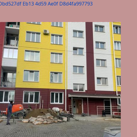
Dbd527df Eb13 4d59 Ae0f D8d4fa997793