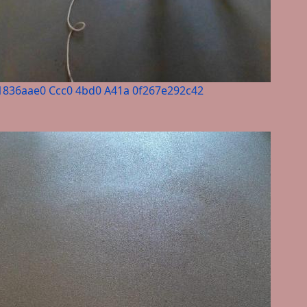
1836aae0 Ccc0 4bd0 A41a 0f267e292c42