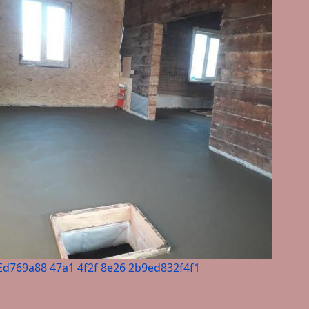
Ed769a88 47a1 4f2f 8e26 2b9ed832f4f1