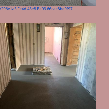
A206e1a5 Fe4d 48e8 Be03 66cae8be9f97