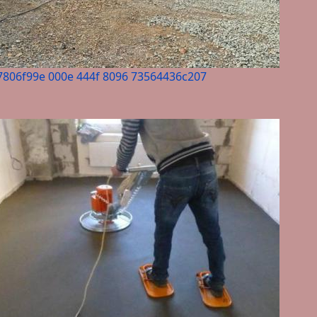
7806f99e 000e 444f 8096 73564436c207