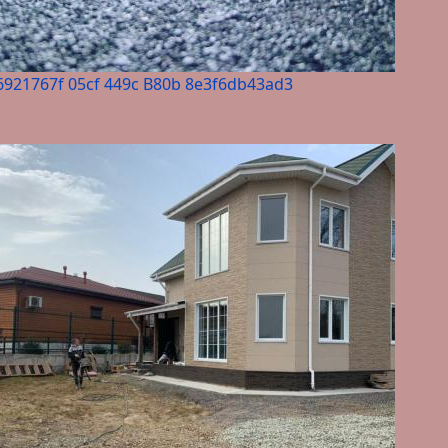
6921767f 05cf 449c B80b 8e3f6db43ad3