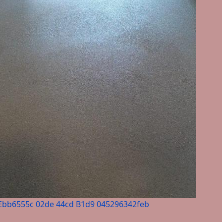
Ebb6555c 02de 44cd B1d9 045296342feb