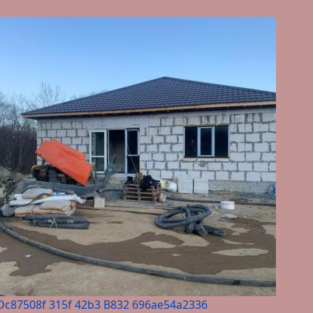
Dc87508f 315f 42b3 B832 696ae54a2336