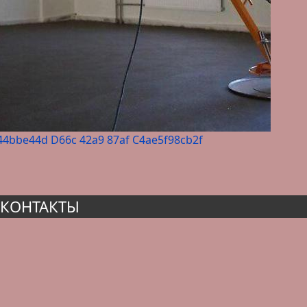
44bbe44d D66c 42a9 87af C4ae5f98cb2f
КОНТАКТЫ